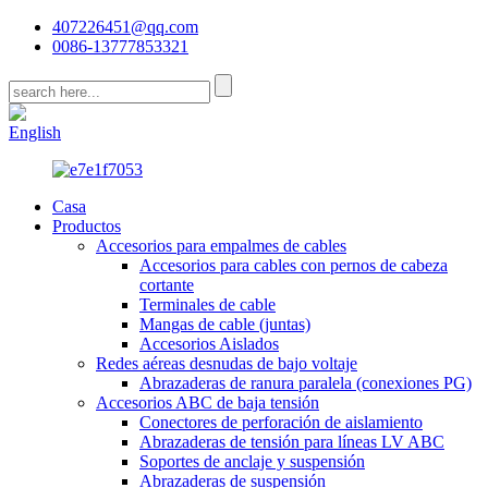
407226451@qq.com
0086-13777853321
CN
English
Casa
Productos
Accesorios para empalmes de cables
Accesorios para cables con pernos de cabeza
cortante
Terminales de cable
Mangas de cable (juntas)
Accesorios Aislados
Redes aéreas desnudas de bajo voltaje
Abrazaderas de ranura paralela (conexiones PG)
Accesorios ABC de baja tensión
Conectores de perforación de aislamiento
Abrazaderas de tensión para líneas LV ABC
Soportes de anclaje y suspensión
Abrazaderas de suspensión