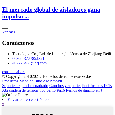
El mercado global de aisladores gana
impulso ...
......
Ver más +
Contáctenos
Tecnología Co., Ltd. de la energía eléctrica de Zhejiang Beili
0086-13777853321
407226451@qq.com
consulta ahora
© Copyright 20102021: Todos los derechos reservados.
Productos
Mapa del sitio
AMP móvil
Soporte de gancho cuadrado
Ganchos y soportes
Portafusibles PCB
Abrazadera de tensión tipo perno
Pa16
Pernos de gancho en J
Enviar correo electrónico
x