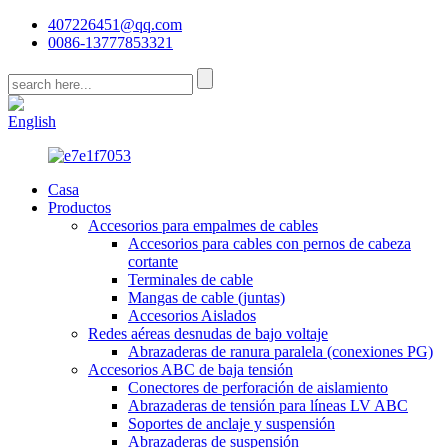
407226451@qq.com
0086-13777853321
CN
English
Casa
Productos
Accesorios para empalmes de cables
Accesorios para cables con pernos de cabeza
cortante
Terminales de cable
Mangas de cable (juntas)
Accesorios Aislados
Redes aéreas desnudas de bajo voltaje
Abrazaderas de ranura paralela (conexiones PG)
Accesorios ABC de baja tensión
Conectores de perforación de aislamiento
Abrazaderas de tensión para líneas LV ABC
Soportes de anclaje y suspensión
Abrazaderas de suspensión