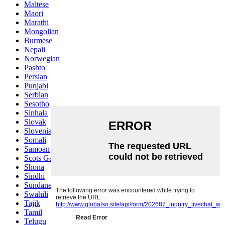
Maltese
Maori
Marathi
Mongolian
Burmese
Nepali
Norwegian
Pashto
Persian
Punjabi
Serbian
Sesotho
Sinhala
Slovak
Slovenian
Somali
Samoan
Scots Gaelic
Shona
Sindhi
Sundanese
Swahili
Tajik
Tamil
Telugu