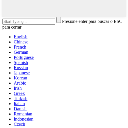
Presione enter para buscar o ESC
para cerrar
English
Chinese
French
German
Portuguese
Spanish
Russian
Japanese
Korean
Arabic
Irish
Greek
Turkish
Italian
Danish
Romanian
Indonesian
Czech